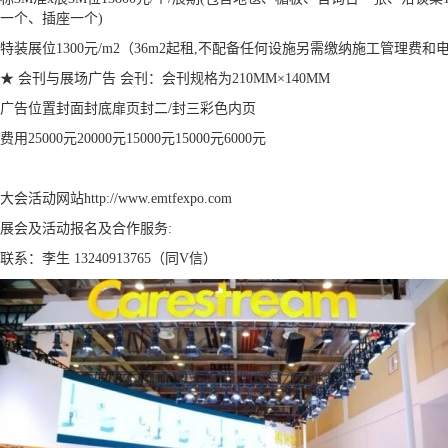
一个、插座一个)
特装展位
1300元/m2（36m2起租,不配备任何设施另需缴纳施工管理费和
★ 会刊与展场广告 会刊：会刊规格为210MM×140MM
广告位置
封面
封底
扉页
封二/封三
彩色内页
费用
25000元
20000元
15000元
15000元
6000元
大会活动网站http://www.emtfexpo.com
展会及活动报名及合作服务:
联系：李生 13240913765（同V信）