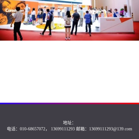
地址：
电话：010-68657072， 13699111293 邮箱：13699111293@139.com