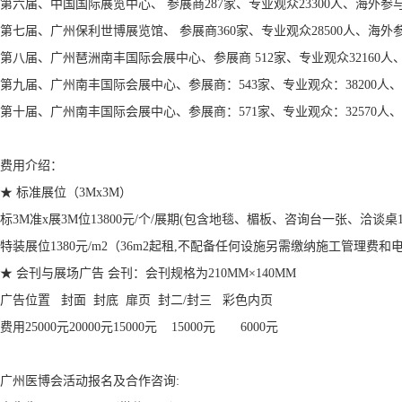
第六届、中国国际展览中心、 参展商287家、专业观众23300人、海外参
第七届、广州保利世博展览馆、 参展商360家、专业观众28500人、海外
第八届、广州琶洲南丰国际会展中心、参展商 512家、专业观众32160人
第九届、广州南丰国际会展中心、参展商：543家、专业观众：38200人、
第十届、广州南丰国际会展中心、参展商：571家、专业观众：32570人
费用介绍：
★ 标准展位（3Mx3M）
标3M准x展3M位
13800元/个/展期(包含地毯、楣板、咨询台一张、洽
特装展位
1380元/m2（36m2起租,不配备任何设施另需缴纳施工管理费和
★ 会刊与展场广告 会刊：会刊规格为210MM×140MM
广告位置
封面
封底
扉页
封二/封三 彩色内页
费用
25000元
20000元
15000元 15000元
6000元
广州医博会活动报名及合作咨询: