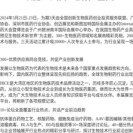
2024年3月21日-23日，为期3天由全国创新生物医药创业投资服务联
协会、深圳市医药行业协会、创迈展览和斯图加特国际会展主办的International Bi
药大会暨博览会于广州琶洲南丰国际会展中心举办。在我国生物药产业高
预见生物技术新世界"为主题，300+生物医药领域知名展商精彩亮相，2
术与服务。三天活动江累计吸20000+人次专业人士参与，为行业呈现一场
300+优质供应商同台竞技，共促产业创新发展
发展以生物医药为代表的生物技术是未来各个国家重点发展趋势和方向，
影响下，国内医药行业整体呈现先抑后扬的趋势，全球生物制药行业出现
IBCE是大湾区地区的生物医药技术品牌活动之一，历经多年匠心沉淀
药，从创立小型生物技术企业到成长为生物医药集团，继而壮大为世界一
大，成为广大生物技术从业人员终身知识获取平台与成长伙伴。本届展览规
平台，将刷新了各项规模记录。
10+论坛全面覆盖行业热点，共话产业前沿趋势
抗体蛋白药物工艺、核酸药物、细胞免疫治疗药物、AAV/基因编辑/其
溶瘤病毒、BLA与生产、BD与投融资等10+场深度研讨论坛，40+细分热点
与企业领袖展开行业热点的精彩分享与研讨，探讨生物技术行业前沿创新