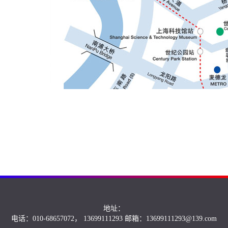
地址：
电话：010-68657072， 13699111293 邮箱：13699111293@139.com